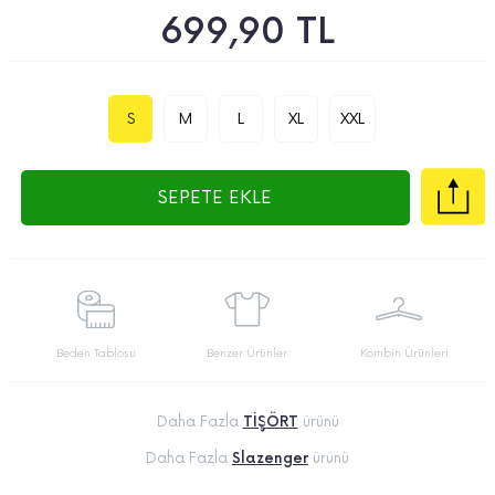
699,90
TL
S
M
L
XL
XXL
SEPETE EKLE
Beden Tablosu
Benzer Ürünler
Kombin Ürünleri
Daha Fazla
TİŞÖRT
ürünü
Daha Fazla
Slazenger
ürünü