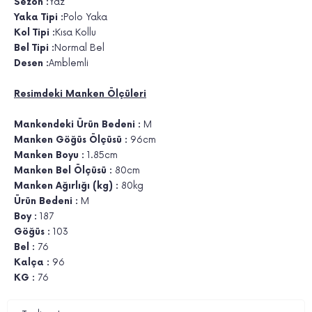
Sezon :
Yaz
Yaka Tipi :
Polo Yaka
Kol Tipi :
Kısa Kollu
Bel Tipi :
Normal Bel
Desen :
Amblemli
Resimdeki Manken Ölçüleri
Mankendeki Ürün Bedeni :
M
Manken Göğüs Ölçüsü :
96cm
Manken Boyu :
1.85cm
Manken Bel Ölçüsü :
80cm
Manken Ağırlığı (kg) :
80kg
Ürün Bedeni :
M
Boy :
187
Göğüs :
103
Bel :
76
Kalça :
96
KG :
76