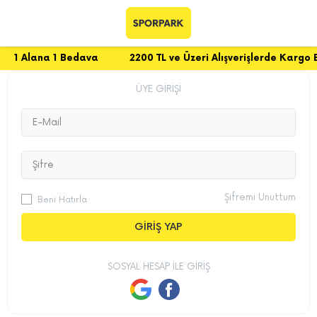
1 Alana 1 Bedava
2200 TL ve Üzeri Alışverişlerde Kargo 
ÜYE GIRIŞI
Şifremi Unuttum
Beni Hatırla
GIRIŞ YAP
SOSYAL HESAP ILE GIRIŞ