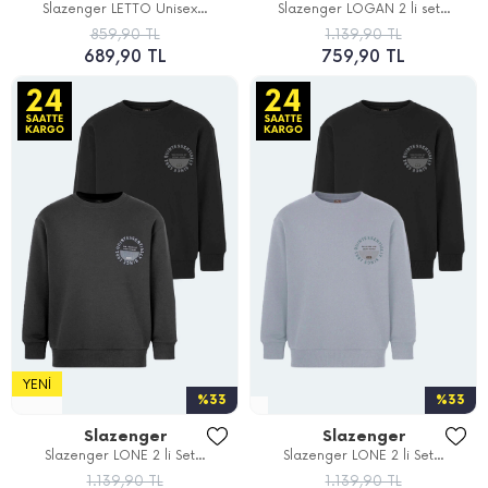
Slazenger LETTO Unisex...
Slazenger LOGAN 2 li set...
859,90 TL
1.139,90 TL
689,90 TL
759,90 TL
YENI
%33
%33
Slazenger
Slazenger
Slazenger LONE 2 li Set...
Slazenger LONE 2 li Set...
1.139,90 TL
1.139,90 TL