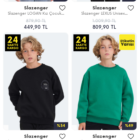
Slazenger
Slazenger
Slazenger LOGAN Kız Çocuk...
Slazenger LEXUS Unisex...
879,90 TL
1.009,90 TL
449,90 TL
809,90 TL
%34
%49
Slazenger
Slazenger