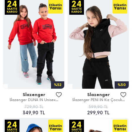
%52
%50
Slazenger
Slazenger
Slazenger DUNA IN Unisex...
Slazenger PENI IN Kız Çocuk...
729,90 TL
599,90 TL
349,90 TL
299,90 TL