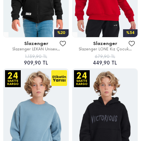
%20
%34
Slazenger
Slazenger
Slazenger LEKAN Unisex...
Slazenger LONE Kız Çocuk...
1.139,90 TL
679,90 TL
909,90 TL
449,90 TL