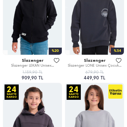
%20
%34
Slazenger
Slazenger
Slazenger LEKAN Unisex...
Slazenger LONE Unisex Çocuk...
1.139,90 TL
679,90 TL
909,90 TL
449,90 TL