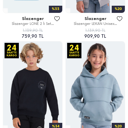
%33
%20
Slazenger
Slazenger
Slazenger LONE 2 li Set...
Slazenger LEKAN Unisex...
1.139,90 TL
1.139,90 TL
759,90 TL
909,90 TL
%34
%20