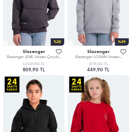
%20
%49
Slazenger
Slazenger
Slazenger LENE Unisex Çocuk...
Slazenger LOGAN Unisex...
1.009,90 TL
879,90 TL
809,90 TL
449,90 TL