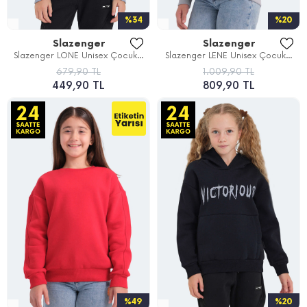
%34
%20
Slazenger
Slazenger
Slazenger LONE Unisex Çocuk...
Slazenger LENE Unisex Çocuk...
679,90 TL
1.009,90 TL
449,90 TL
809,90 TL
%49
%20