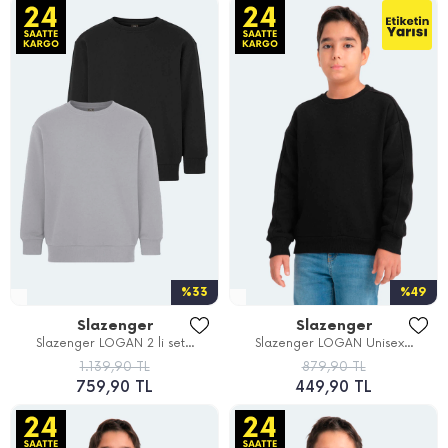
%33
%49
Slazenger
Slazenger
Slazenger LOGAN 2 li set...
Slazenger LOGAN Unisex...
1.139,90 TL
879,90 TL
759,90 TL
449,90 TL