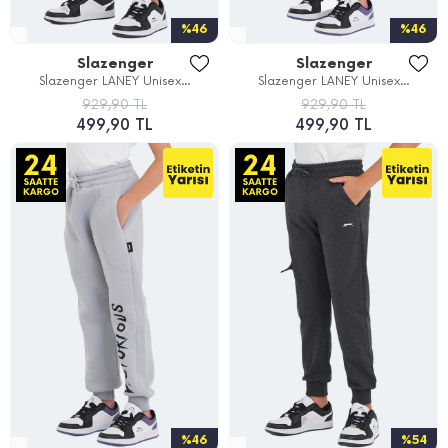
%46
%46
Slazenger
Slazenger
Slazenger LANEY Unisex...
Slazenger LANEY Unisex...
929,90 TL
929,90 TL
499,90 TL
499,90 TL
%46
%54