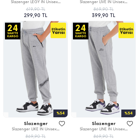
Slazenger LEGY IN Unisex...
Slazenger LIVE IN Unisex...
619,90 TL
869,90 TL
299,90 TL
399,90 TL
%54
%54
Slazenger
Slazenger
Slazenger LIKE IN Unisex...
Slazenger LINE IN Unisex...
869,90 TL
869,90 TL