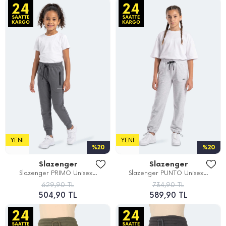
YENI
YENI
%20
%20
Slazenger
Slazenger
Slazenger PRIMO Unisex...
Slazenger PUNTO Unisex...
629,90 TL
734,90 TL
504,90 TL
589,90 TL