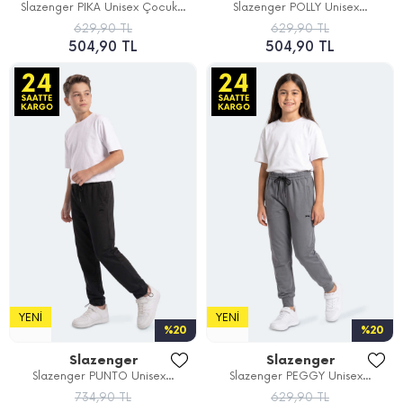
Slazenger PIKA Unisex Çocuk...
Slazenger POLLY Unisex...
629,90 TL
629,90 TL
504,90 TL
504,90 TL
YENI
YENI
%20
%20
Slazenger
Slazenger
Slazenger PUNTO Unisex...
Slazenger PEGGY Unisex...
734,90 TL
629,90 TL