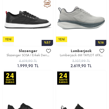
YENI
YENI
%57
%16
Slazenger
Lumberjack
Slazenger SOSA I Erkek Deri...
Lumberjack 6M TAYLOT 6FX...
4.619,90 TL
3.107,99 TL
1.999,90 TL
2.619,90 TL