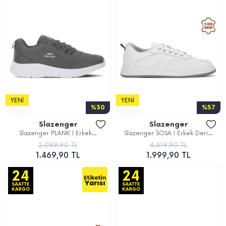
YENI
YENI
%30
%57
Slazenger
Slazenger
Slazenger PLANK I Erkek...
Slazenger SOSA I Erkek Deri...
2.099,90 TL
4.619,90 TL
1.469,90 TL
1.999,90 TL