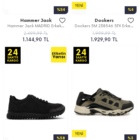
YENI
%54
%4
Hammer Jack
Dockers
Hammer Jack MADRID Erkek...
Dockers 5M 238546 5FX Erkek...
2.499,99 TL
1.999,99 TL
1.144,90 TL
1.929,90 TL
YENI
%58
%3