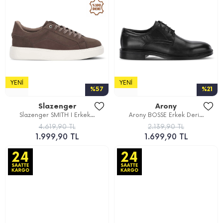
YENI
YENI
%57
%21
Slazenger
Arony
Slazenger SMITH I Erkek...
Arony BOSSE Erkek Deri...
4.619,90 TL
2.139,90 TL
1.999,90 TL
1.699,90 TL