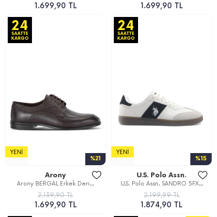
1.699,90 TL
1.699,90 TL
YENI
YENI
%21
%15
Arony
U.S. Polo Assn.
Arony BERGAL Erkek Deri...
U.S. Polo Assn. SANDRO 5FX...
2.139,90 TL
2.199,99 TL
1.699,90 TL
1.874,90 TL