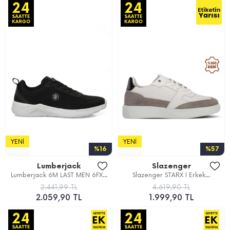
YENI
YENI
%16
%57
Lumberjack
Slazenger
Lumberjack 6M LAST MEN 6FX...
Slazenger STARX I Erkek...
2.441,99 TL
4.619,90 TL
2.059,90 TL
1.999,90 TL