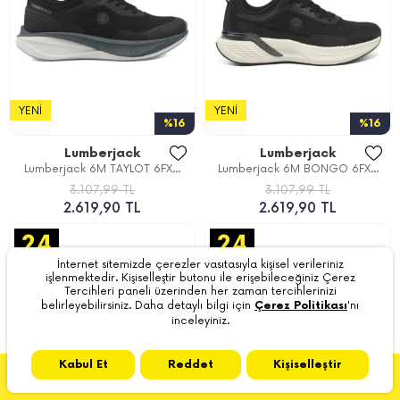
YENI
YENI
%16
%16
Lumberjack
Lumberjack
Lumberjack 6M TAYLOT 6FX...
Lumberjack 6M BONGO 6FX...
3.107,99 TL
3.107,99 TL
2.619,90 TL
2.619,90 TL
İnternet sitemizde çerezler vasıtasıyla kişisel verileriniz
işlenmektedir. Kişiselleştir butonu ile erişebileceğiniz Çerez
Tercihleri paneli üzerinden her zaman tercihlerinizi
belirleyebilirsiniz. Daha detaylı bilgi için
Çerez Politikası
'nı
inceleyiniz.
Kabul Et
Reddet
Kişiselleştir