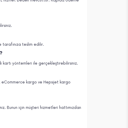
 TL hizmet bedeli mevcuttur. Kapıda ödeme
irsiniz.
 tarafınıza teslim edilir.
m?
 kartı yöntemleri ile gerçekleştirebilirsiniz.
L eCommerce
kargo ve Hepsijet kargo
siniz. Bunun için müşteri hizmetleri hattımızdan