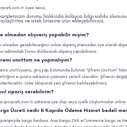
rpark.com.tr üyesi iseniz;
parişlerinizin durumu hakkında kolayca bilgi sahibi olursunu
rşılaştırma ve istek listesine ürün ekleyebilirsiniz.
e olmadan alışveriş yapabilir miyim?
 olmadan gezebileceğiniz online alışveriş sitemizden üye olarak alışv
a adımındaki formu doldurarak alışveriş yapabilirsiniz.
fremi unuttum ne yapmalıyım?
renizi unuttuysanız, giriş yap bölümünde bulunan “Şifremi Unuttum” linki
irttiğiniz e-posta adresinizi yazmanız yeterli olacaktır. Şifrenizi değiş
derilecektir. Linke tıklayarak yeni şifrenizi belirleyebilirsiniz.
sıl sipariş verebilirim?
.sporpark.com.tr adresine üye olup veya üyelik oluşturmadan online ola
rgo Ücreti nedir & Kapıda Ödeme Hizmet bedeli me
 siparişinizde kargo bedava. Aras Kargo,
DHL eCommerce
kargo ve Hep