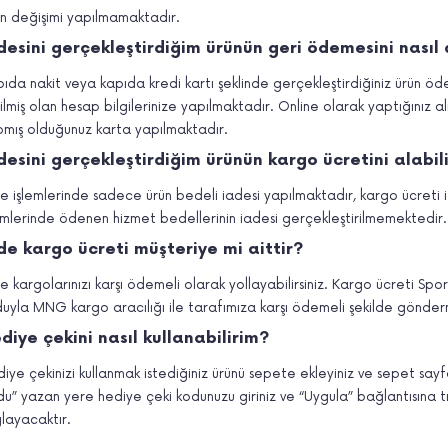
n değişimi yapılmamaktadır.
desini gerçekleştirdiğim ürünün geri ödemesini nasıl 
ıda nakit veya kapıda kredi kartı şeklinde gerçekleştirdiğiniz ürün ö
tilmiş olan hesap bilgilerinize yapılmaktadır. Online olarak yaptığınız a
mış olduğunuz karta yapılmaktadır.
desini gerçekleştirdiğim ürünün kargo ücretini alabil
e işlemlerinde sadece ürün bedeli iadesi yapılmaktadır, kargo ücreti i
emlerinde ödenen hizmet bedellerinin iadesi gerçekleştirilmemektedir.
de kargo ücreti müşteriye mi aittir?
e kargolarınızı karşı ödemeli olarak yollayabilirsiniz. Kargo ücreti Spo
uyla MNG kargo aracılığı ile tarafımıza karşı ödemeli şekilde gönderm
diye çekini nasıl kullanabilirim?
iye çekinizi kullanmak istediğiniz ürünü sepete ekleyiniz ve sepet sayf
u” yazan yere hediye çeki kodunuzu giriniz ve “Uygula” bağlantısına tıkl
layacaktır.