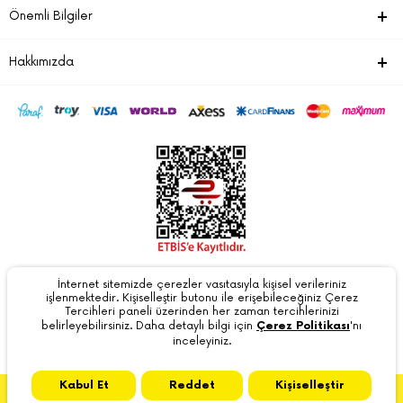
Önemli Bilgiler
Hakkımızda
İnternet sitemizde çerezler vasıtasıyla kişisel verileriniz
Tarafından
T-Soft
Alt Yapısıyla Geliştirilmiştir. #OD
işlenmektedir. Kişiselleştir butonu ile erişebileceğiniz Çerez
Tercihleri paneli üzerinden her zaman tercihlerinizi
belirleyebilirsiniz. Daha detaylı bilgi için
Çerez Politikası
'nı
inceleyiniz.
Kabul Et
Reddet
Kişiselleştir
T
-Soft
E-Ticaret
Sistemleriyle Hazırlanmıştır.