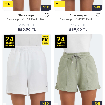
YENI
YENI
%19
%19
Slazenger
Slazenger
Slazenger KILLER Kadın Bej...
Slazenger VIKENTI Kadın...
689,90 TL
689,90 TL
559,90 TL
559,90 TL
%30
%41