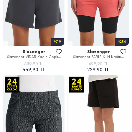
%19
%54
Slazenger
Slazenger
Slazenger VIDAR Kadın Cepli...
Slazenger SABLE K IN Kadın...
689,90 TL
499,90 TL
559,90 TL
229,90 TL