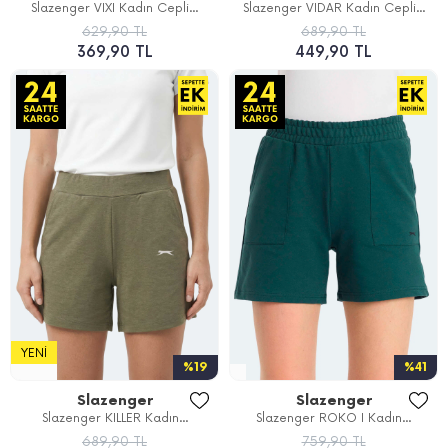
Slazenger VIXI Kadın Cepli...
Slazenger VIDAR Kadın Cepli...
629,90 TL
689,90 TL
369,90 TL
449,90 TL
YENI
%19
%41
Slazenger
Slazenger
Slazenger KILLER Kadın...
Slazenger ROKO I Kadın...
689,90 TL
759,90 TL