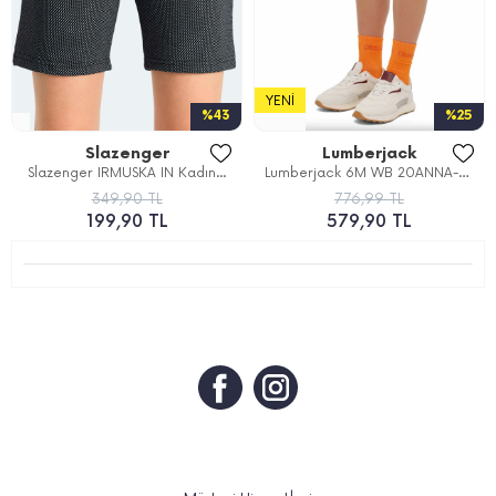
YENI
%43
%25
Slazenger
Lumberjack
Slazenger IRMUSKA IN Kadın...
Lumberjack 6M WB 20ANNA-S...
349,90 TL
776,99 TL
199,90 TL
579,90 TL