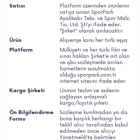
Platform üzerinden ürünlerini
Satıcı
satışa sunan SporPark
Ayakkabı Teks. ve Spor Malz.
Tic. Ltd. Şti’yi ifade eder.
“Şirket” olarak anılacaktır
Alışverişe konu her türlü eşya
Ürün
Mülkiyeti ve her türlü fikri ve
Platform
sınai hakları Şirket’e ait olan
ve işbu sözleşmede anılan
hizmetlerin sunulmakta
olduğu sporpark.com.tr
internet sitesini ifade eder.
Ürünün teslim ve iadesini
Kargo Şirketi
sağlayan anlaşmalı
kargo/lojistik şirketi
Sözleşme kurulmadan ya da
Ön Bilgilendirme
buna karşılık herhangi bir
Formu
teklif alıcı tarafından kabul
edilmeden önce alıcıyı
Yönetmelik’te belirtilen