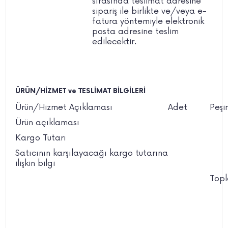
sırasında teslimat adresine
sipariş ile birlikte ve/veya e-
fatura yöntemiyle elektronik
posta adresine teslim
edilecektir.
ÜRÜN/HİZMET ve TESLİMAT BİLGİLERİ
Ürün/Hizmet Açıklaması
Adet
Peşi
Ürün açıklaması
Kargo Tutarı
Satıcının karşılayacağı kargo tutarına
ilişkin bilgi
Top