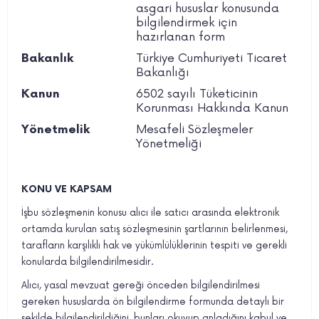
asgari hususlar konusunda
bilgilendirmek için
hazırlanan form
Türkiye Cumhuriyeti Ticaret
Bakanlık
Bakanlığı
6502 sayılı Tüketicinin
Kanun
Korunması Hakkında Kanun
Mesafeli Sözleşmeler
Yönetmelik
Yönetmeliği
KONU VE KAPSAM
İşbu sözleşmenin konusu alıcı ile satıcı arasında elektronik
ortamda kurulan satış sözleşmesinin şartlarının belirlenmesi,
tarafların karşılıklı hak ve yükümlülüklerinin tespiti ve gerekli
konularda bilgilendirilmesidir.
Alıcı, yasal mevzuat gereği önceden bilgilendirilmesi
gereken hususlarda ön bilgilendirme formunda detaylı bir
şekilde bilgilendirildiğini, bunları okuyup anladığını kabul ve