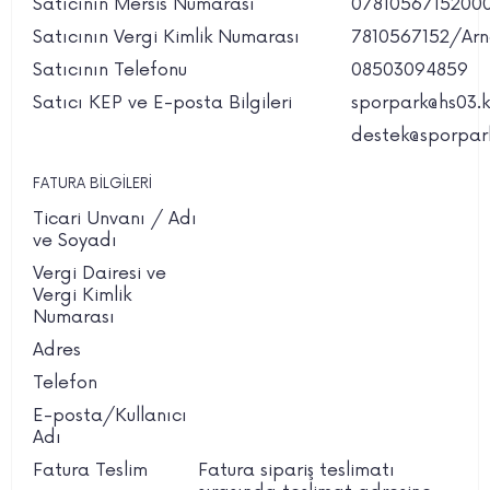
Satıcının Mersis Numarası
07810567152000
Satıcının Vergi Kimlik Numarası
7810567152/Arna
Satıcının Telefonu
08503094859
Satıcı KEP ve E-posta Bilgileri
sporpark@hs03.k
destek@sporpar
FATURA BİLGİLERİ
Ticari Unvanı / Adı
ve Soyadı
Vergi Dairesi ve
Vergi Kimlik
Numarası
Adres
Telefon
E-posta/Kullanıcı
Adı
Fatura Teslim
Fatura sipariş teslimatı