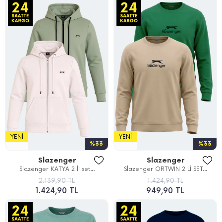
YENI
YENI
%33
%33
Slazenger
Slazenger
Slazenger KATYA 2 li set...
Slazenger ORTWIN 2 Lİ SET...
2.139,90 TL
1.424,90 TL
1.424,90 TL
949,90 TL