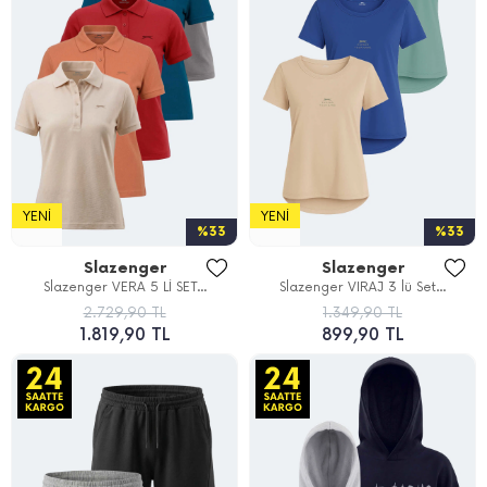
YENI
YENI
%33
%33
Slazenger
Slazenger
Slazenger VERA 5 Lİ SET...
Slazenger VIRAJ 3 lü Set...
2.729,90 TL
1.349,90 TL
1.819,90 TL
899,90 TL