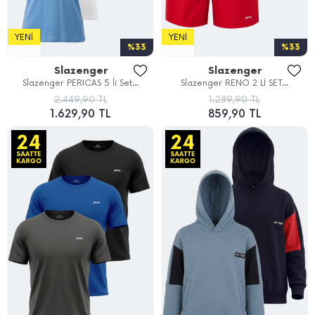
YENI
YENI
%33
%33
Slazenger
Slazenger
Slazenger PERICAS 5 li Set...
Slazenger RENO 2 Lİ SET...
2.449,90 TL
1.289,90 TL
1.629,90 TL
859,90 TL