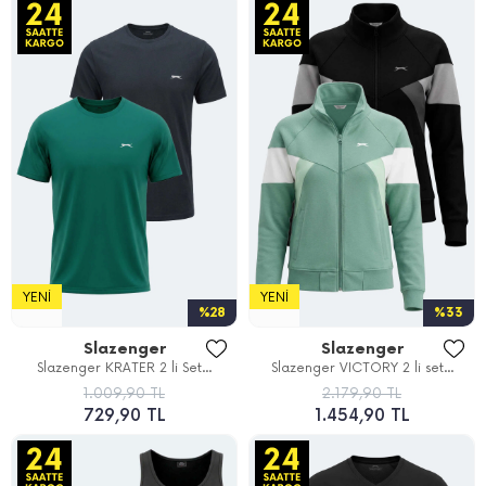
YENI
YENI
%28
%33
Slazenger
Slazenger
Slazenger KRATER 2 li Set...
Slazenger VICTORY 2 li set...
1.009,90 TL
2.179,90 TL
729,90 TL
1.454,90 TL