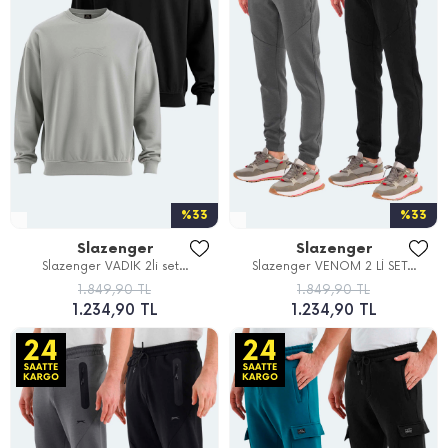
%33
%33
Slazenger
Slazenger
Slazenger VADIK 2li set...
Slazenger VENOM 2 Lİ SET...
1.849,90 TL
1.849,90 TL
1.234,90 TL
1.234,90 TL