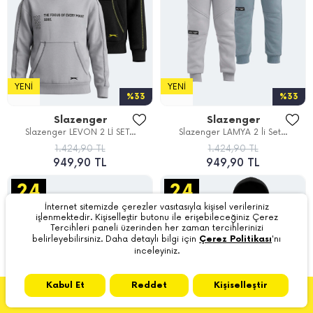
YENI
YENI
%33
%33
Slazenger
Slazenger
Slazenger LEVON 2 Lİ SET...
Slazenger LAMYA 2 li Set...
1.424,90 TL
1.424,90 TL
949,90 TL
949,90 TL
İnternet sitemizde çerezler vasıtasıyla kişisel verileriniz
işlenmektedir. Kişiselleştir butonu ile erişebileceğiniz Çerez
Tercihleri paneli üzerinden her zaman tercihlerinizi
belirleyebilirsiniz. Daha detaylı bilgi için
Çerez Politikası
'nı
inceleyiniz.
Kabul Et
Reddet
Kişiselleştir