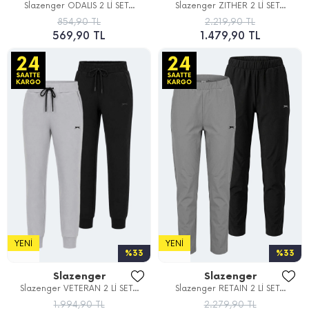
Slazenger ODALIS 2 Lİ SET...
Slazenger ZITHER 2 Lİ SET...
854,90 TL
2.219,90 TL
569,90 TL
1.479,90 TL
YENI
YENI
%33
%33
Slazenger
Slazenger
Slazenger VETERAN 2 Lİ SET...
Slazenger RETAIN 2 Lİ SET...
1.994,90 TL
2.279,90 TL