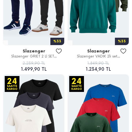
%33
%33
Slazenger
Slazenger
Slazenger GRIET 2 Lİ SET...
Slazenger VADIK 2li set...
2.239,90 TL
1.849,90 TL
1.499,90 TL
1.234,90 TL