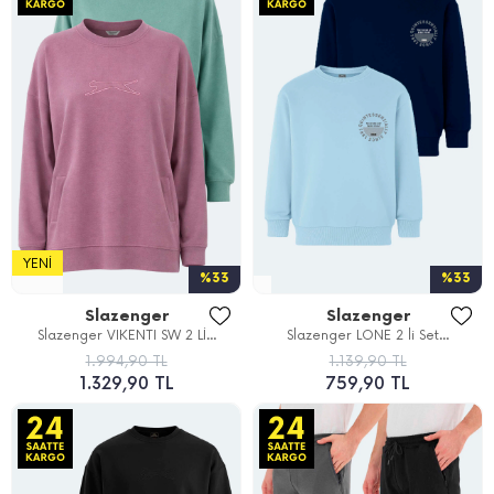
YENI
%33
%33
Slazenger
Slazenger
Slazenger VIKENTI SW 2 Lİ...
Slazenger LONE 2 li Set...
1.994,90 TL
1.139,90 TL
1.329,90 TL
759,90 TL