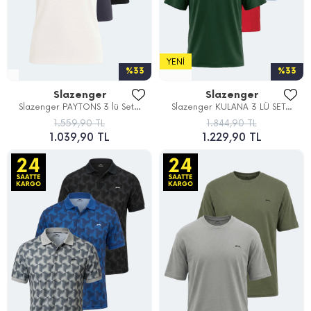
YENI
%33
%33
Slazenger
Slazenger
Slazenger PAYTONS 3 lü Set...
Slazenger KULANA 3 LÜ SET...
1.559,90 TL
1.844,90 TL
1.039,90 TL
1.229,90 TL