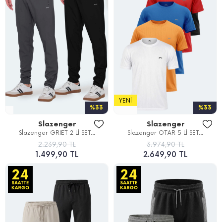
YENI
%33
%33
Slazenger
Slazenger
Slazenger GRIET 2 Lİ SET...
Slazenger OTAR 5 Lİ SET...
2.239,90 TL
3.974,90 TL
1.499,90 TL
2.649,90 TL