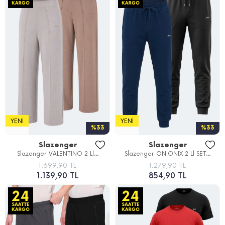
YENI
YENI
%33
%33
Slazenger
Slazenger
Slazenger VALENTINO 2 Lİ...
Slazenger ONIONIX 2 Lİ SET...
1.699,90 TL
1.279,90 TL
1.139,90 TL
854,90 TL