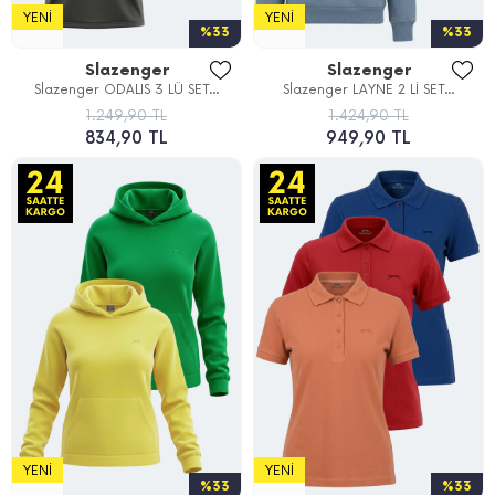
YENI
YENI
%33
%33
Slazenger
Slazenger
Slazenger ODALIS 3 LÜ SET...
Slazenger LAYNE 2 Lİ SET...
1.249,90 TL
1.424,90 TL
834,90 TL
949,90 TL
YENI
YENI
%33
%33