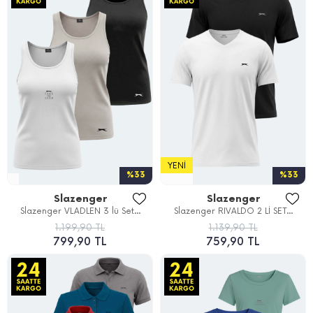
YENI
%33
%33
Slazenger
Slazenger
Slazenger VLADLEN 3 lü Set...
Slazenger RIVALDO 2 Lİ SET...
1.199,90 TL
1.139,90 TL
799,90 TL
759,90 TL