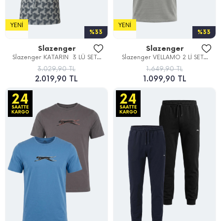
YENI
YENI
%33
%33
Slazenger
Slazenger
Slazenger KATARIN 3 LÜ SET...
Slazenger VELLAMO 2 Lİ SET...
3.029,90 TL
1.649,90 TL
2.019,90 TL
1.099,90 TL