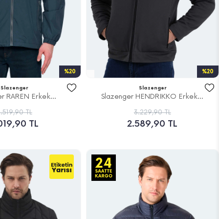
%20
%20
Slazenger
Slazenger
er RAREN Erkek...
Slazenger HENDRIKKO Erkek...
.519,90 TL
3.229,90 TL
019,90 TL
2.589,90 TL