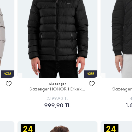
%38
%55
Slazenger
Slazenger HONOR I Erkek...
Slazenger
2.199,90 TL
4
999,90 TL
1.