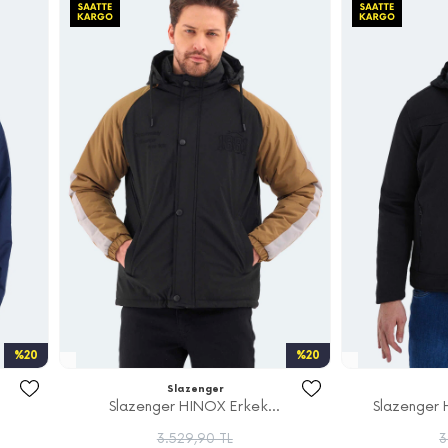
%20
%20
Slazenger
Slazenger HINOX Erkek...
Slazenger 
3.529,90 TL
3