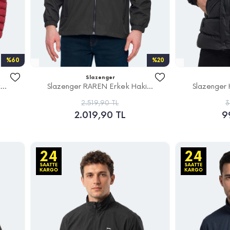
%60
%20
Slazenger
..
Slazenger RAREN Erkek Haki...
Slazenger 
2.519,90 TL
3
2.019,90 TL
9