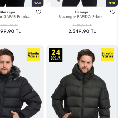
%50
%20
Slazenger
Slazenger
er GAFAR Erkek...
Slazenger RAPIDO Erkek...
.409,90 TL
3.189,90 TL
199,90 TL
2.549,90 TL