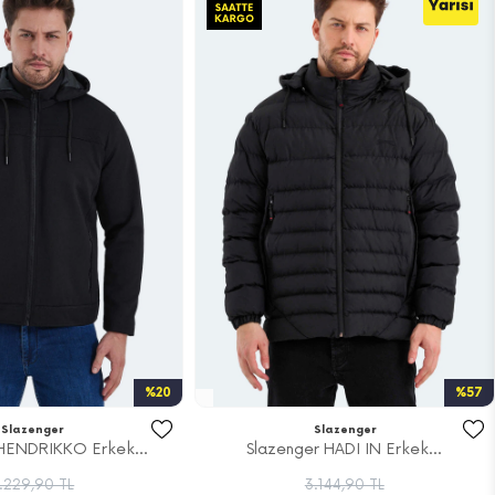
%20
%57
Slazenger
Slazenger
HENDRIKKO Erkek...
Slazenger HADI IN Erkek...
.229,90 TL
3.144,90 TL