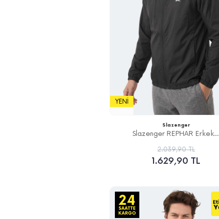
YENI
Slazenger
Slazenger REPHAR Erkek..
2.039,90 TL
1.629,90 TL