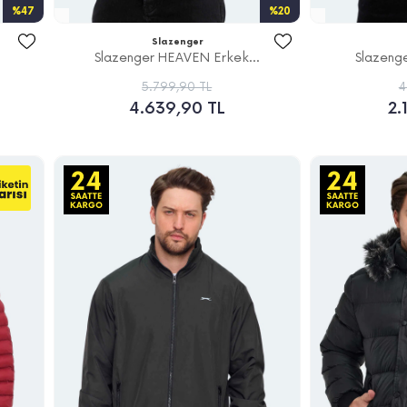
%47
%20
Slazenger
.
Slazenger HEAVEN Erkek...
Slazeng
5.799,90 TL
4
4.639,90 TL
2.