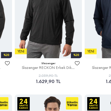
YENI
YENI
%20
%20
Slazenger
.
Slazenger RECKON Erkek Dik...
Slazenger 
2.039,90 TL
2
1.629,90 TL
1.