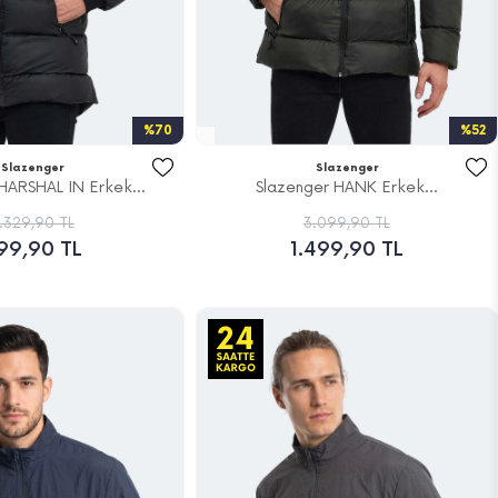
%70
%52
Slazenger
Slazenger
HARSHAL IN Erkek...
Slazenger HANK Erkek...
.329,90 TL
3.099,90 TL
99,90 TL
1.499,90 TL