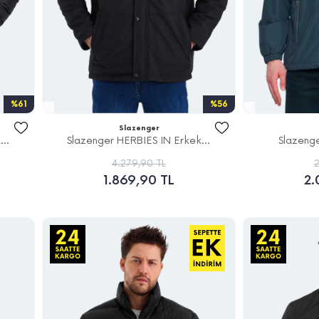
%61
%56
Slazenger
..
Slazenger HERBIES IN Erkek...
Slazeng
4.279,90 TL
2
1.869,90 TL
2.