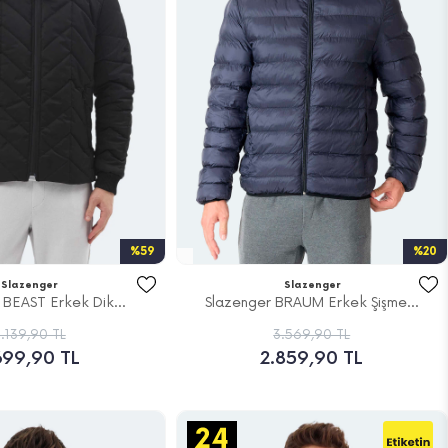
%59
%20
Slazenger
Slazenger
 BEAST Erkek Dik...
Slazenger BRAUM Erkek Şişme...
.139,90 TL
3.569,90 TL
699,90 TL
2.859,90 TL