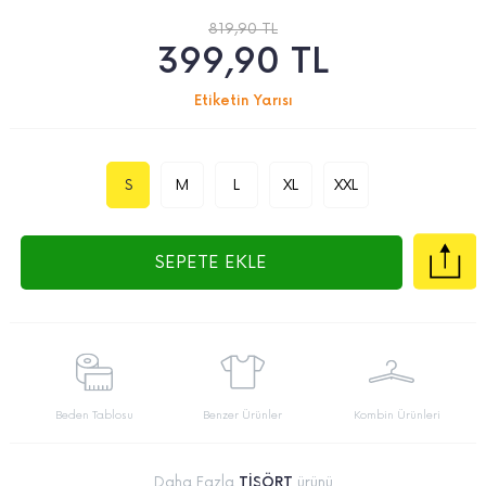
819,90
TL
399,90
TL
Etiketin Yarısı
S
M
L
XL
XXL
SEPETE EKLE
Beden Tablosu
Benzer Ürünler
Kombin Ürünleri
Daha Fazla
TİŞÖRT
ürünü