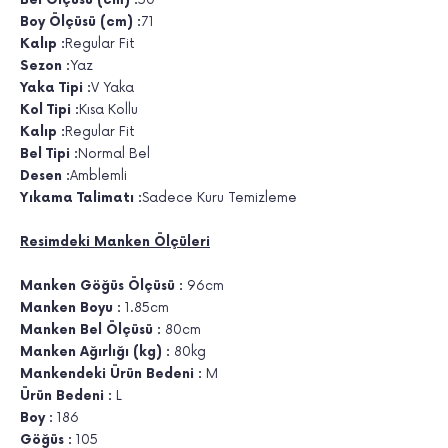
Bel Ölçüsü (cm) :
50
Boy Ölçüsü (cm) :
71
Kalıp :
Regular Fit
Sezon :
Yaz
Yaka Tipi :
V Yaka
Kol Tipi :
Kısa Kollu
Kalıp :
Regular Fit
Bel Tipi :
Normal Bel
Desen :
Amblemli
Yıkama Talimatı :
Sadece Kuru Temizleme
Resimdeki Manken Ölçüleri
Manken Göğüs Ölçüsü :
96cm
Manken Boyu :
1.85cm
Manken Bel Ölçüsü :
80cm
Manken Ağırlığı (kg) :
80kg
Mankendeki Ürün Bedeni :
M
Ürün Bedeni :
L
Boy :
186
Göğüs :
105