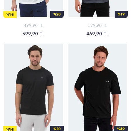
%20
%19
YENI
499,90 TL
579,90 TL
399,90 TL
469,90 TL
%20
%49
YENI