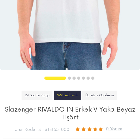
24 Saatte Kargo
%51
indirimli
Ücretsiz Gönderim
Slazenger RIVALDO IN Erkek V Yaka Beyaz
Tişört
0 Yorum
Ürün Kodu :
ST13TE165-000