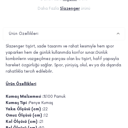
Daha Fazla
Slazenger
ürünü
Ürün Özellikleri
Slazenger tişört, sade tasarımı ve rahat kesimiyle hem spor
yaparken hem de günlük kullanımda konfor sunar.Günlük
kombinlerin vazgeçilmez parçası olan bu tişört, hafif yapısıyla
hareket özgürlüğü sağlar. Spor, yürüyüş, okul, ev ya da dışarıda
rahatlıkla tercih edilebilir.
Ürün Özellikleri
Kumaş Malzemesi :
%100 Pamuk
Kumaş Tipi :
Penye Kumaş
Yaka Ölçüsü (cm) :
22
Omuz Ölçüsü (cm) :
12
Kol Ölçüsü (cm) :
21