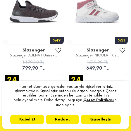
%49
%51
Slazenger
Slazenger
Slazenger ABENA I Unisex...
Slazenger NICOLA I Kız...
1.579,90 TL
1.319,90 TL
799,90 TL
649,90 TL
İnternet sitemizde çerezler vasıtasıyla kişisel verileriniz
işlenmektedir. Kişiselleştir butonu ile erişebileceğiniz Çerez
Tercihleri paneli üzerinden her zaman tercihlerinizi
belirleyebilirsiniz. Daha detaylı bilgi için
Çerez Politikası
'nı
inceleyiniz.
Kabul Et
Reddet
Kişiselleştir