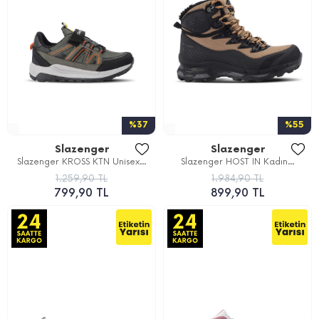
%37
%55
Slazenger
Slazenger
Slazenger KROSS KTN Unisex...
Slazenger HOST IN Kadın...
1.259,90 TL
1.984,90 TL
799,90 TL
899,90 TL