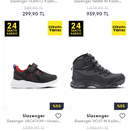
Slazenger FILANTO Kadın...
Slazenger HABIB IN Kadın...
589,90 TL
1.679,90 TL
299,90 TL
939,90 TL
%50
%55
Slazenger
Slazenger
Slazenger VACATION I Unisex...
Slazenger HOST IN Kadın...
1.399,90 TL
1.984,90 TL