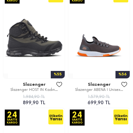
%55
%56
Slazenger
Slazenger
Slazenger HOST IN Kadın...
Slazenger ABENA I Unisex...
1.984,90 TL
1.579,90 TL
899,90 TL
699,90 TL