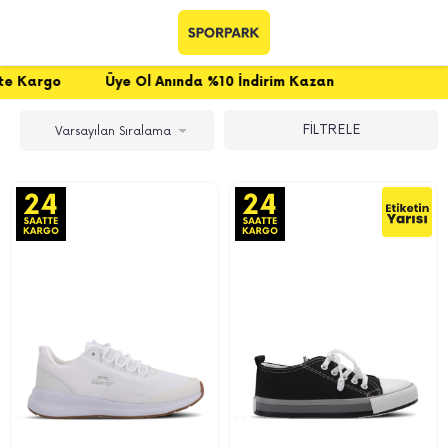
Üye Ol Anında %10 İndirim Kazan
FİLTRELE