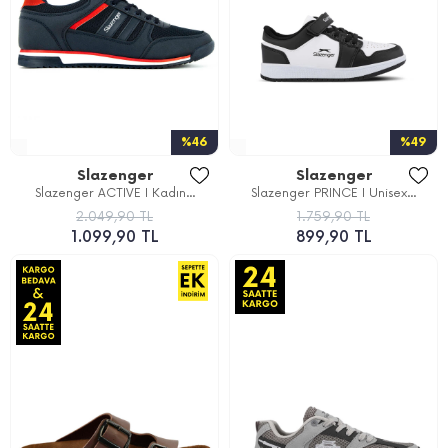
%46
%49
Slazenger
Slazenger
Slazenger ACTIVE I Kadın...
Slazenger PRINCE I Unisex...
2.049,90 TL
1.759,90 TL
1.099,90 TL
899,90 TL