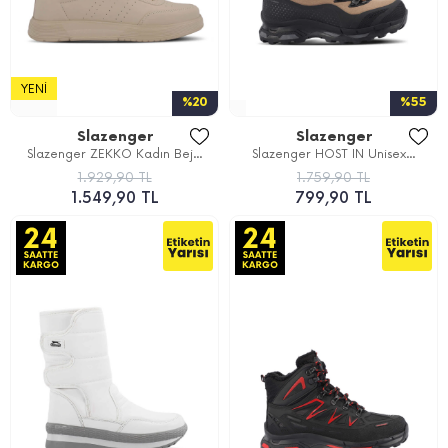
YENI
%20
%55
Slazenger
Slazenger
Slazenger ZEKKO Kadın Bej...
Slazenger HOST IN Unisex...
1.929,90 TL
1.759,90 TL
1.549,90 TL
799,90 TL