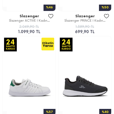
%46
%50
Slazenger
Slazenger
Slazenger ACTIVE I Kadın...
Slazenger PRINCE I Kadın...
2.049,90 TL
1.389,90 TL
1.099,90 TL
699,90 TL
%57
%40