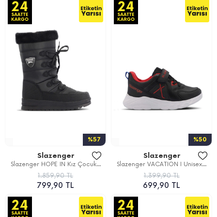
%57
%50
Slazenger
Slazenger
Slazenger HOPE IN Kız Çocuk...
Slazenger VACATION I Unisex...
1.859,90 TL
1.399,90 TL
799,90 TL
699,90 TL