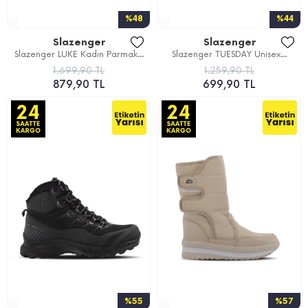
%48
%44
Slazenger
Slazenger
Slazenger LUKE Kadın Parmak...
Slazenger TUESDAY Unisex...
1.699,90 TL
1.259,90 TL
879,90 TL
699,90 TL
%55
%57