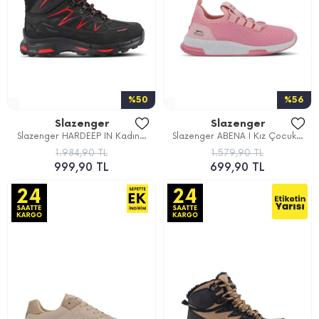
%50
%56
Slazenger
Slazenger
Slazenger HARDEEP IN Kadın...
Slazenger ABENA I Kız Çocuk...
1.984,90 TL
1.579,90 TL
999,90 TL
699,90 TL