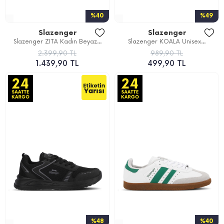
%40
%49
Slazenger
Slazenger
Slazenger ZITA Kadın Beyaz...
Slazenger KOALA Unisex...
2.399,90 TL
989,90 TL
1.439,90 TL
499,90 TL
%48
%40