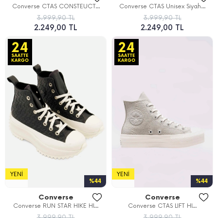
Converse CTAS CONSTEUCT...
Converse CTAS Unisex Siyah...
3.999,90 TL
3.999,90 TL
2.249,00 TL
2.249,00 TL
YENI
YENI
%44
%44
Converse
Converse
Converse RUN STAR HIKE HI...
Converse CTAS LIFT HI...
3.999,90 TL
3.999,90 TL