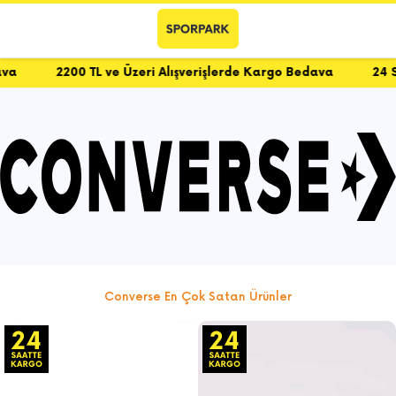
2200 TL ve Üzeri Alışverişlerde Kargo Bedava
24 Saatt
Converse En Çok Satan Ürünler